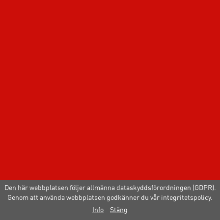
Den här webbplatsen följer allmänna dataskyddsförordningen (GDPR).
Genom att använda webbplatsen godkänner du vår integritetspolicy.
Info
Stäng