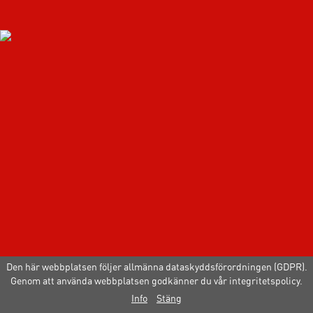
Den här webbplatsen följer allmänna dataskyddsförordningen (GDPR).
Genom att använda webbplatsen godkänner du vår integritetspolicy.
Info
Stäng